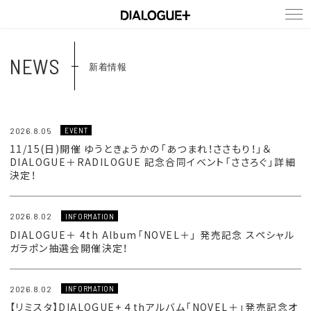
NEWS
NEWS
新着情報
MEMBERS
2026.8.05
EVENT
DISCOGRAPHY
11/15(日)開催 ゆうときょうかの「あつまれ！ささもり！」＆
DIALOGUE＋RADILOGUE 記念合同イベント「ささろぐ」詳細
決定！
LIVE
2026.8.02
INFORMATION
FANCLUB
DIALOGUE＋ 4th Album「NOVEL＋」 発売記念 スペシャル
ガラポン抽選会開催決定！
2026.8.02
INFORMATION
【リミスタ】DIALOGUE+ ４thアルバム「NOVEL＋」発売記念オ