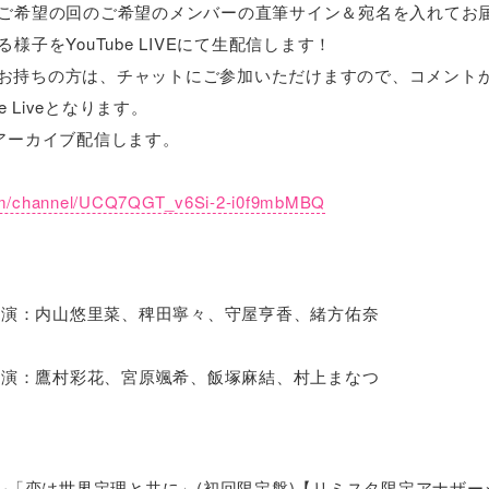
ご希望の回のご希望のメンバーの直筆サイン＆宛名を入れてお
子をYouTube LIVEにて生配信します！
ントをお持ちの方は、チャットにご参加いただけますので、コメント
e Liveとなります。
アーカイブ配信します。
com/channel/UCQ7QGT_v6Si-2-i0f9mbMBQ
 出演：内山悠里菜、稗田寧々、守屋亨香、緒方佑奈
 出演：鷹村彩花、宮原颯希、飯塚麻結、村上まなつ
シングル「恋は世界定理と共に」(初回限定盤)【リミスタ限定アナザー