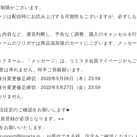
字制限がございます。
ージは配信時にお読み上げする可能性もございますが、必ずし
な内容など、適宜判断し、予告なく調整、購入のキャンセルを
ネームのフリガナは商品追加後のカートにございます、メッセ
ックネーム」「メッセージ」は、リミスタ会員マイページから
更は承れません、何卒ご容赦願います。
開催分変更修正締切：2022年5月26日（木）23:59
開催分変更修正締切：2022年5月27日（金）23:59
おりません。
受信設定のご確認をお願いします■
会員登録が必須となります。※※
をお願いいたします。
pport@limista.jp 」が受信できる様、設定をご確認くださ