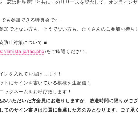
hシングル「恋は世界定理と共に」のリリースを記念して、オンライ
らでも参加できる特典会です。
参加できない方も、そうでない方も、たくさんのご参加お待ち
染防止対策について ■
s://limista.jp/faq.php
)をご確認ください。
インを入れてお届けします！
ットにサインを書いている模様を生配信！
ニックネームをお呼び致します！
込みいただいた方全員にお送りしますが、放送時間に限りがご
してのサイン書きは抽選に当選した方のみとなります。ご了承