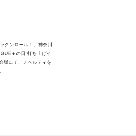
ロックンロール！」神奈川
DIALOGUE＋の日”打ち上げイ
の会場にて、ノベルティを
。