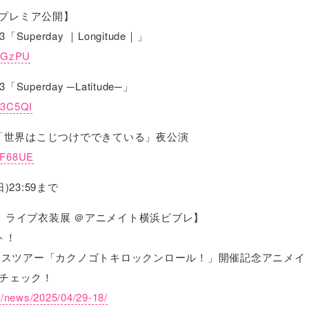
プレミア公開】
23「Superday ｜Longitude｜」
b6GzPU
3「Superday ─Latitude─」
i3C5QI
ト「世界はこじつけでできている」夜公演
sRF68UE
)23:59まで
E+3」ライブ衣装展 ＠アニメイト横浜ビブレ】
ト！
ブハウスツアー「カクノゴトキロックンロール！」開催記念アニメ
をチェック！
jp/news/2025/04/29-18/