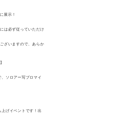
内に展示！
示には必ず従っていただけ
がございますので、あらか
a】
で、ソロアー写ブロマイ
打ち上げイベントです！出