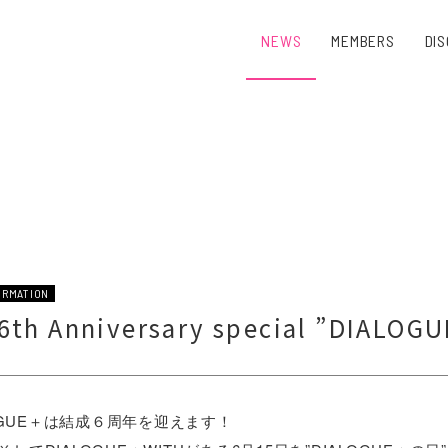
NEWS
MEMBERS
DI
ORMATION
h Anniversary special ”DIALO
LOGUE＋は結成６周年を迎えます！