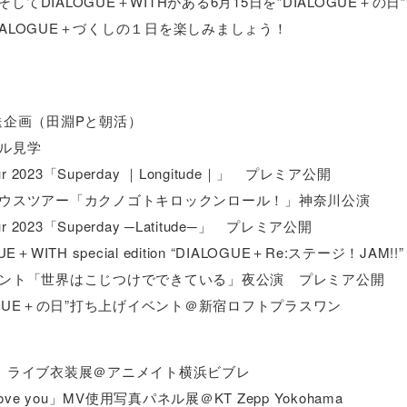
てDIALOGUE＋WITHがある6月15日を”DIALOGUE＋の
ALOGUE＋づくしの１日を楽しみましょう！
生放送企画（田淵Pと朝活）
サル見学
Tour 2023「Superday ｜Longitude｜」 プレミア公開
ライブハウスツアー「カクノゴトキロックンロール！」神奈川公演
our 2023「Superday ─Latitude─」 プレミア公開
UE＋WITH special edition “DIALOGUE＋Re:ステージ！JAM!!”
朗読イベント「世界はこじつけでできている」夜公演 プレミア公開
IALOGUE＋の日”打ち上げイベント＠新宿ロフトプラスワン
E+3」ライブ衣装展＠アニメイト横浜ビブレ
 love you」MV使用写真パネル展＠KT Zepp Yokohama