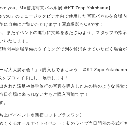
 love you」MV使用写真パネル展 ＠KT Zepp Yokohama】
 I love you」のミュージックビデオ内で使用した写真パネルを会場
後に自由にご覧いただけます！写真撮影もOKです！
い。またイベントの進行に支障をきたさぬよう、スタッフの指
いいたします。
演時間や開場準備のタイミングで列を解消させていただく場合
大大展示会！」※購入もできちゃう ＠KT Zepp Yokoham
0枚をブロマイドにし、展示します！
出された遠足や修学旅行の写真を購入したあの時のような感覚
当日会場に来られない方もご購入可能です！
す。
日”打ち上げイベント＠新宿ロフトプラスワン】
”を締めくくるオールナイトイベント！初のライブ当日開催の公式