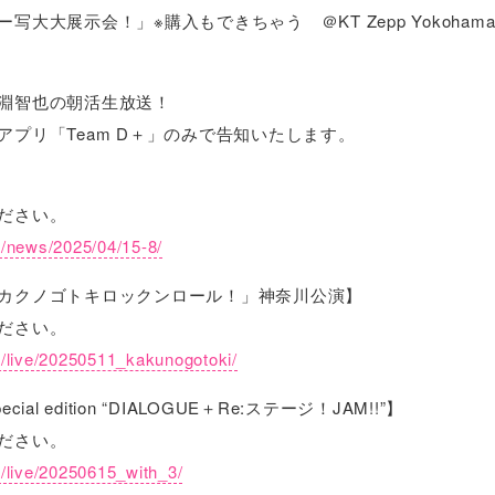
大大展示会！」※購入もできちゃう ＠KT Zepp Yokoham
淵智也の朝活生放送！
プリ「Team D＋」のみで告知いたします。
ださい。
jp/news/2025/04/15-8/
カクノゴトキロックンロール！」神奈川公演】
ださい。
jp/live/20250511_kakunogotoki/
cial edition “DIALOGUE＋Re:ステージ！JAM!!”】
ださい。
p/live/20250615_with_3/