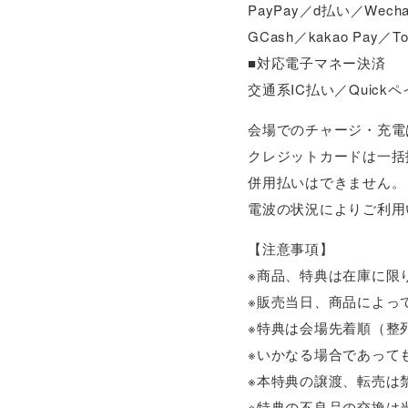
PayPay／d払い／Wecha
GCash／kakao Pay／Touc
■対応電子マネー決済
交通系IC払い／Quickペ
会場でのチャージ・充電
クレジットカードは一括
併用払いはできません。
電波の状況によりご利用
【注意事項】
※商品、特典は在庫に限
※販売当日、商品によっ
※特典は会場先着順（整
※いかなる場合であって
※本特典の譲渡、転売は
※特典の不良品の交換は