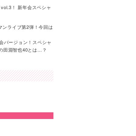
！ vol.3！ 新年会スペシャ
２マンライブ第2弾！今回は
の新年会バージョン！スペシャ
の田淵智也40とは…？