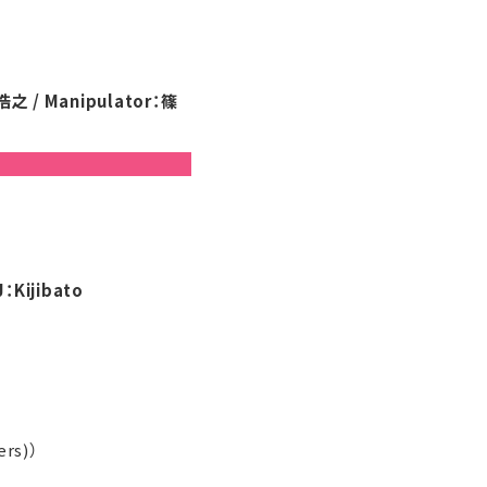
之 / Manipulator：篠
ijibato
rs)）