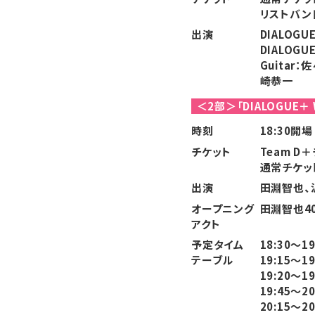
リストバン
出演
DIALOG
DIALOG
Guitar：
崎恭一
＜2部＞「DIALOGUE＋ W
時刻
18:30開場
チケット
Team D
通常チケッ
出演
田淵智也、沢口
オープニング
田淵智也40
アクト
予定タイム
18:30〜1
テーブル
19:15〜1
19:20〜1
19:45〜2
20:15〜2