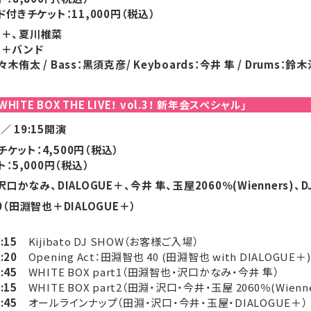
ド付きチケット：
11,000円（税込）
UE＋、夏川椎菜
UE＋バンド
佐々木侑太 / Bass：黒須克彦/ Keyboards：今井 隼 / Drums：鈴木浩
HITE BOX THE LIVE！ vol.3！ 新年会スペシャル」
 ／ 19:15開演
＋チケット：
4,500円（税込）
ト：
5,000円（税込）
かなみ、DIALOGUE＋、今井 隼、玉屋2060％(Wienners)、DJ：K
（田淵智也＋DIALOGUE＋）
9:15
Kijibato DJ SHOW（お客様ご入場）
9:20
Opening Act：田淵智也 40 (田淵智也 with DIALOGUE＋)
9:45
WHITE BOX part1（田淵智也・沢口かなみ・今井 隼）
0:15
WHITE BOX part2（田淵・沢口・今井・玉屋 2060％(Wienne
0:45
オールラインナップ（田淵・沢口・今井・玉屋・DIALOGUE＋）