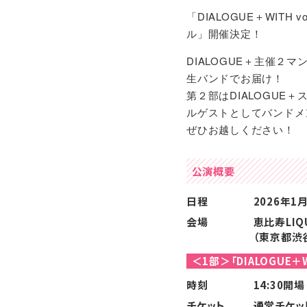
「DIALOGUE＋WITH v
ル」開催決定！
DIALOGUE＋主催２
生バンドでお届け！
第２部はDIALOGUE＋ス
ルゲストとしてバンドメ
ぜひお越しください！
公演概要
日程
2026年1月
会場
恵比寿LIQU
（東京都渋谷
＜1部＞「DIALOGUE＋W
時刻
14:30開場
チケット
通常チケッ