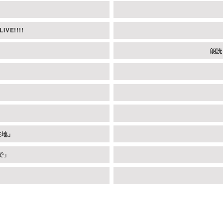
VE!!!!
朗読
在地」
で」