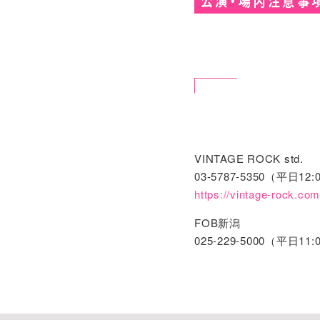
公演・場内注意事
出演者へのプレゼン
者都合によりお受取
出演者へのプレゼ
ら、主催者都合に
チケットの営利目
等が発覚された場
いかなる事情であ
館内禁煙です。ご
場内でのカメラ(
VINTAGE ROCK std.
いました場合はこ
03-5787-5350（平日12:
危険物、酒類の持
https://vintage-rock.com
ゴミは各自の責任
FOB新潟
他のお客様のご迷
025-229-5000（平日11:
了承ください。
うちわをライブ中
お客様のご迷惑と
た場合は、ご使用
本イベントの安全