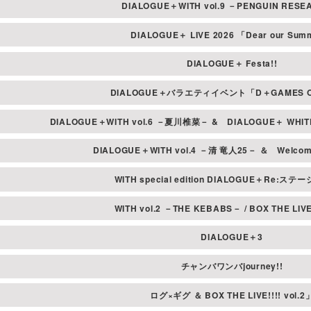
DIALOGUE＋WITH vol.9 －PENGUIN RES
います。
ホール内における
DIALOGUE＋ LIVE 2026 「Dear our Su
お手荷物や大きな
失・盗難等につい
DIALOGUE＋ Festa!!
貴重品は自己管理
DIALOGUE＋バラエティイベント「D＋GAMES O
忘れ物や落し物な
お早めにご連絡く
DIALOGUE＋WITH vol.6 －夏川椎菜－ &
DIALOGUE＋ WHITE
車椅子でご来場の
DIALOGUE＋WITH vol.4 －清 竜人25－ ＆
Welcom
非常時はスタッフ
取材用撮影が入る
WITH special edition DIALOGUE＋Re:ステ
天候やトラブル、
ださい。
WITH vol.2 －THE KEBABS－ / BOX THE LIVE!!
開場・開演・終演
DIALOGUE＋3
チャンバワンバjourney!!
ログ×ギグ ＆ BOX THE LIVE!!!! vol.2