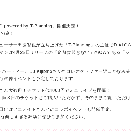
 powered by T-Planning」開催決定！
潟の旅！
ーサー田淵智也が立ち上げた「T-Planning」の主催でDIAL
マンは4月22日リリースの「奇跡は起きない」のCWである「
パーティー。DJ Kijibatoさんやコレオグラファー沢口かな
行試聴イベントも予定しております！
さん大歓迎！チケット代1000円でミニライブを開催！
は第３部のチケットはご購入いただかず、そのままご覧いただけ
日にはアニメイトさんとのコラボイベントも開催予定。
新たな楽しすぎる狂騒にぜひご参加ください。