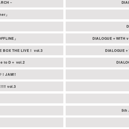
EARCH－
DI
物品およびホール自体の器物破損については、運営、会場側は責任を負い
mmer」
荷物は会場周辺のコインロッカーにあらかじめお預けする事をお勧めいた
て主催者は一切責任を負いません。
D
をお願いいたします。万が一紛失されても責任は負いません。
FFLINE」
DIALOGUE＋WITH
どは、届け出がなければイベント終了後1週間後に処分させていただきま
ださい。
 BOX THE LIVE！ vol.3
DIALOGUE
方、または介助犬などをお連れする場合は事前に問い合わせ先までご相談
e to D＋ vol.2
DIALO
の指示に従い、慌てず落ち着いて行動してください。
場合、お客様が映り込む可能性がございます。あらかじめご了承ください
ージ！JAM!!
アーティストの都合により、やむをえずイベントが中止となる場合がござ
!! vol.3
時間は変更になる場合があります。
5th
」