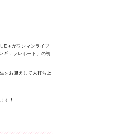
OGUE＋がワンマンライブ
シンギュラレポート」の初
み先生をお迎えして大打ち上
ます！