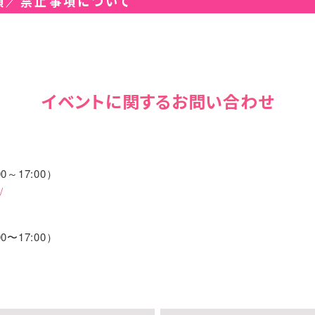
項／禁止事項について
ト、花束、フラワーアレンジメント（籠花）につきましては大
は辞退させていただきます。予めご了承ください。
ント、花束、フラワーアレンジメント（籠花）、フラワースタンドにつき
よりお受取は辞退させていただきます。予めご了承ください。
的、転売目的での利用は禁止いたします。万一引き換えされたチケットの
合、そのチケットは無効となりご入場をお断りさせていただきます。
イベントに関するお問い合わせ
れ、ご購入・お引換後のチケットの変更や払い戻しはできません。
了承ください。
携帯カメラ含む)・ビデオによる撮影、録音等は固くお断りいたします。（
の限りではございません）
00～17:00）
ち込みおよび飲酒後、酒気帯びでのイベント参加は禁止です。
/
で処理、またはお持ち帰りいただくようお願いいたします。
惑、視界の妨げとなる行為と判断した場合は、スタッフより注意させてい
00〜17:00）
に使用される際は、ご自身の胸のあたりでお持ちください。頭より上の位
なる行為はご遠慮ください。周りのお客様のご観覧の妨げ、主催者が演出
をお控えいただく場合がございます。予めご了承ください。
な運営に支障をきたすと主催者が判断した場合、ご退場もしくはご入場を