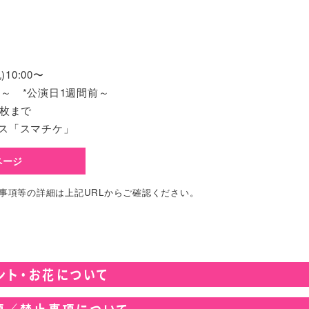
)10:00〜
(土)～ *公演日1週間前～
2枚まで
ス「スマチケ」
ページ
事項等の詳細は上記URLからご確認ください。
ント・お花について