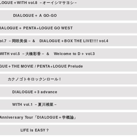
ALOGUE＋WITH vol.8 －オーイシマサヨシ－
ません。
DIALOGUE＋ A GO-GO
します。お荷物等の紛
IALOGUE＋ PENTA+LOGUE GO WEST
 vol.7 －岡咲美保－ &
DIALOGUE＋BOX THE LIVE!!!! vol.4
す。心当たりのある方は
＋WITH vol.5 －大橋彩香－ ＆
Welcome to D＋ vol.3
ください。
GUE＋THE MOVIE / PENTA+LOGUE Prelude
。
カクノゴトキロックンロール！
います。予めご了承く
DIALOGUE＋3 advance
WITH vol.1 －夏川椎菜－
 Anniversary Tour「DIALOGUE＋学概論」
LIFE is EASY？