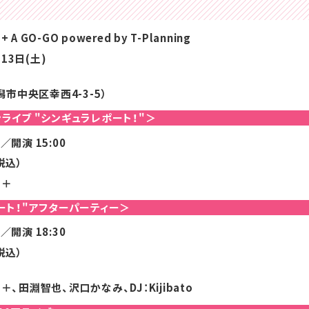
+ A GO-GO powered by T-Planning
13日(土)
市中央区幸西4-3-5）
ライブ "シンギュラレポート！"＞
5／開演 15:00
税込）
E＋
ート！"アフターパーティー＞
5／開演 18:30
税込）
E＋、田淵智也、沢口かなみ、DJ：Kijibato