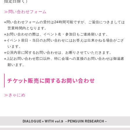
指定日除く）
館内禁煙です。ご了承ください。
は宅配業者に必ずご指示ください。
場内でのカメラ(携帯カメラ含む)・ビデオによる撮影、録音等は
≫問い合わせフォーム
2.回収指定
固くお断りいたします。（撮影可能のご案内がございました場
合はこの限りではございません）
※問い合わせフォームの受付は24時間可能ですが、ご返信につきましては
両公演いずれも、公演終演後に御祝花・フラワースタンド
営業時間内となります。
危険物、酒類の持ち込みおよび飲酒後、酒気帯びでのイベント
のお引き取りをしていただきますよう、生花店・造花店ま
※お問い合わせの際は、イベント名・参加日もご連絡願います。
参加は禁止です。
たは宅配業者へ必ずご指示をお願いいたします。
※イベント前日・当日のお問い合わせにはお答えは出来かねる場合がござ
ゴミは各自の責任で処理、またはお持ち帰りいただくようお願
います。
いいたします。
なお、当日の回収可能時間は同日20時00分頃とお伝えくだ
※公演内容に関するお問い合わせは、お断りさせていただきます。
さい。
他のお客様のご迷惑、視界の妨げとなる行為と判断した場合
※上記お問い合わせ窓口以外、特に会場への直接のお問い合わせは御遠慮
は、スタッフより注意させていただきますので予めご了承くだ
願います。
3.大きさ
さい。
うちわをライブ中に使用される際は、ご自身の胸のあたりでお
フラワースタンドについては、底辺(スタンド足部分)が40
チケット販売に関するお問い合わせ
持ちください。頭より上の位置に上げるなど、他のお客様のご
センチ×40センチ、高さが180センチ以下のものでお願いい
迷惑となる行為はご遠慮ください。周りのお客様のご観覧の妨
たします。
≫きゃにめ
げ、主催者が演出の妨げになると判断した場合は、ご使用をお
控えいただく場合がございます。予めご了承ください。
4.その他禁止事項
本イベントの安全な運営に支障をきたすと主催者が判断した場
合、ご退場もしくはご入場をお断りする場合がございます。
フラワースタンドのみ受付となります。
DIALOGUE＋WITH vol.9 －PENGUIN RESEARCH－
ホール内における物品およびホール自体の器物破損について
スタンド用札に「住所」「電話番号」が記載されたものは会場
は、運営、会場側は責任を負いません。
に飾れません。