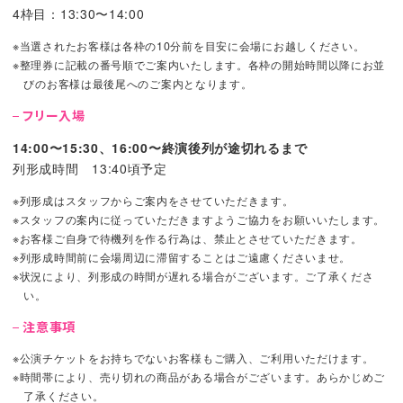
4枠目：13:30〜14:00
※当選されたお客様は各枠の10分前を目安に会場にお越しください。
※整理券に記載の番号順でご案内いたします。各枠の開始時間以降にお並
びのお客様は最後尾へのご案内となります。
フリー入場
14:00〜15:30、16:00〜終演後列が途切れるまで
列形成時間 13:40頃予定
※列形成はスタッフからご案内をさせていただきます。
※スタッフの案内に従っていただきますようご協力をお願いいたします。
※お客様ご自身で待機列を作る行為は、禁止とさせていただきます。
※列形成時間前に会場周辺に滞留することはご遠慮くださいませ。
※状況により、列形成の時間が遅れる場合がございます。ご了承くださ
い。
注意事項
※公演チケットをお持ちでないお客様もご購入、ご利用いただけます。
※時間帯により、売り切れの商品がある場合がございます。あらかじめご
了承ください。