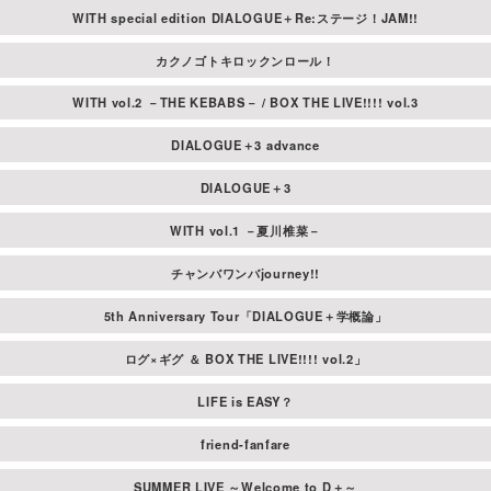
WITH special edition DIALOGUE＋Re:ステージ！JAM!!
カクノゴトキロックンロール！
WITH vol.2 －THE KEBABS－ / BOX THE LIVE!!!! vol.3
DIALOGUE＋3 advance
DIALOGUE＋3
WITH vol.1 －夏川椎菜－
チャンバワンバjourney!!
5th Anniversary Tour「DIALOGUE＋学概論」
ログ×ギグ ＆ BOX THE LIVE!!!! vol.2」
LIFE is EASY？
friend-fanfare
SUMMER LIVE ～Welcome to D＋～