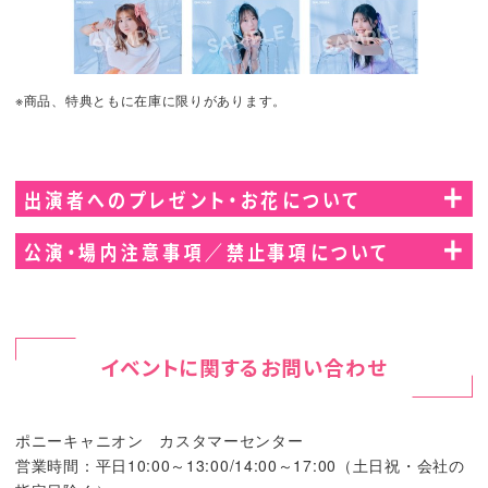
※商品、特典ともに在庫に限りがあります。
出演者へのプレゼント・お花について
出演者へのプレゼント、花束、フラワーアレンジメント
公演・場内注意事項／禁止事項について
（籠花）につきましては大変恐縮ながら、主催者都合によ
りお受取は辞退させて頂きます。予めご了承ください。
本公演は全席指定となります。チケットをお持ちでない方はご
覧になれません。
フラワースタンドのみお受付させて頂きます。
チケットの営利目的、転売目的での利用は禁止いたします。万
フラワースタンドを手配される際は、以下の点を必ずお守
イベントに関するお問い合わせ
一引き換えされたチケットの不法販売・複製・偽造等が発覚さ
りください。
れた場合、そのチケットは無効となりご入場をお断りさせてい
ただきます。
1.配達着日時指定
ポニーキャニオン カスタマーセンター
いかなる事情であれ、ご購入・お引換後のチケットの変更や払
営業時間：平日10:00～13:00/14:00～17:00（土日祝・会社の
い戻しはできません。
指定到着日時は、公演の当日午前中指定にて、生花店また