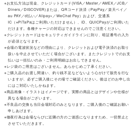
※お支払方法は現金、クレジットカード(VISA／Master／AMEX／JCB／
Diners／DISCOVER)または、QRコード決済（PayPay／楽天ペイ／
au PAY／d払い／Alipay+／WeChat Pay）および、交通系
IC（※PiTaPaはご利用いただけません）、iD、QUICPayがご利用いた
だけます。各種チャージの対応はできませんのでご注意ください。
※クレジットカードはセキュリティガイドラインに則り、暗証番号の入力
が必須となります。
※会場の電波状況などの理由により、クレジットおよび電子決済のお取り
扱いを中止させていただく場合がございます。またクレジットでのお支
払いは一括払いのみ・ご利用明細はお出しできません。
※レジ袋のご用意はございません。あらかじめご了承ください。
※ご購入品のお渡し間違い、釣り銭不足などないよう心がけて販売を行な
いますが、必ずご購入後にその場でご確認ください。後ほどのお申し出
にはご対応いたしかねます。
※商品画像・イラストはイメージです。実際の商品とはデザインや仕様が
異なる場合がございます。
※不良品の交換も当日会場対応のみとなります。ご購入後のご確認お願い
申しあげます。
※徹夜行為は会場ならびに近隣の方のご迷惑になりますため、一切禁止と
させていただきます。