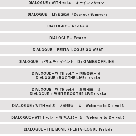
DIALOGUE＋WITH vol.8 －オーイシマサヨシ－
お手荷物や大きな荷物は会場周辺のコインロッカーにあらかじ
上記、指定時間外にお届けの場合は、お受取りいたしかねま
めお預けする事をお勧めいたします。お荷物等の紛失・盗難等
す。
DIALOGUE＋ LIVE 2026 「Dear our Summer」
について主催者は一切責任を負いません。
フラワースタンドの会場内(会場敷地内の場外も含む)での設置場
貴重品は自己管理をお願いいたします。万が一紛失されても責
DIALOGUE＋ A GO-GO
所についてはご指定いただけません。
任は負いません。
渋滞などによる配達のトラブルや会場内の都合により、会場に
DIALOGUE＋ Festa!!
忘れ物や落し物などは、届け出がなければイベント終了後1週間
設置できない場合がございますので、あらかじめご了承くださ
後に処分させていただきます。心当たりのある方はお早めにご
い。
DIALOGUE＋ PENTA+LOGUE GO WEST
連絡ください。
5.送付先
車椅子でご来場の方、または介助犬などをお連れする場合は事
DIALOGUE＋バラエティイベント「D＋GAMES OFFLINE」
前に問い合わせ先までご相談ください。
2026年8月2日(日)
DIALOGUE＋WITH vol.7 －岡咲美保－ &
非常時はスタッフの指示に従い、慌てず落ち着いて行動してく
DIALOGUE＋BOX THE LIVE!!!! vol.4
〒150-0042 東京都渋谷区宇田川町1-1
ださい。
LINE CUBE SHIBUYA 気付 DIALOGUE＋ライブ事務局
会場構造上や設営状況により、お席によっては、舞台/映像/出演
DIALOGUE＋WITH vol.6 －夏川椎菜－ &
DIALOGUE＋ WHITE BOX THE LIVE！ vol.3
者が見え辛い場合がございます。予めご了承ください。
取材用撮影が入る場合、お客様が映り込む可能性がございま
DIALOGUE＋WITH vol.5 －大橋彩香－ ＆
Welcome to D＋ vol.3
す。あらかじめご了承ください。
DIALOGUE＋WITH vol.4 －清 竜人25－ ＆
Welcome to D＋ vol.2
天候やトラブル、アーティストの都合により、やむをえずイベ
ントが中止となる場合がございます。予めご了承ください。
DIALOGUE＋THE MOVIE / PENTA+LOGUE Prelude
開場・開演・終演時間は変更になる場合があります。