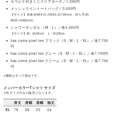
カラビナ付きミニクリアポーチ／1,500円
メッシュライントートバッグ／3,000円
【サイズ】本体/約W410×H330×D100mm 持ち手/約
W25×H480mm
シャワーサンダル （M・L）／各4,000円
【サイズ】M：約25cm L：約28cm
has come pixel tee ブラック（S・M・L・XL）／各7,700
円
has come pixel tee グレー（S・M・L・XL）／各7,700円
has come pixel tee クリーム（S・M・L・XL）／各7,700
円
※価格はすべて税込です。
メンバーカラーTシャツ サイズ
※XLサイズのみの販売となります。
身丈
身幅
肩幅
袖丈
XL
78
58
53
24